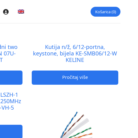
Košarica
0
Prijava
dni two
Kutija n/ž, 6/12-portna,
N 07U-
keystone, bijela KE-SMB06/12-W
T
KELINE
Pročitaj više
 LSZH-1
1 250MHz
-VH-5