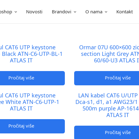
bshop
Novosti
Brandovi
O nama
Kontakt
l CAT6 UTP keystone
Ormar 07U 600×600 zi
e Black ATN-C6-UTP-BL-1
section Light Grey AT
ATLAS IT
60/60-U3 ATLAS I
Pročitaj više
Pročitaj više
l CAT6 UTP keystone
LAN kabel CAT6 U/UTP
ree White ATN-C6-UTP-1
Dca-s1, d1, a1 AWG23/
ATLAS IT
500m purple AP-1614
ATLAS IT
Pročitaj više
Pročitaj više