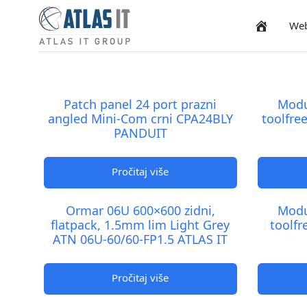
We
Naslovnica
Patch panel 24 port prazni
Modu
angled Mini-Com crni CPA24BLY
toolfre
PANDUIT
Pročitaj više
Ormar 06U 600×600 zidni,
Modu
flatpack, 1.5mm lim Light Grey
toolf
ATN 06U-60/60-FP1.5 ATLAS IT
Pročitaj više