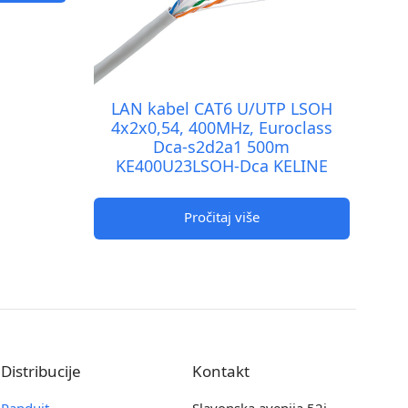
LAN kabel CAT6 U/UTP LSOH
4x2x0,54, 400MHz, Euroclass
Dca-s2d2a1 500m
KE400U23LSOH-Dca KELINE
Pročitaj više
Distribucije
Kontakt
Panduit
Slavonska avenija 52i,