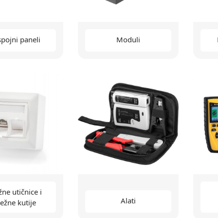
pojni paneli
Moduli
ne utičnice i
Alati
ežne kutije