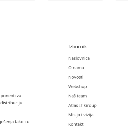
Izbornik
Naslovnica
O nama
Novosti
Webshop
mponenti za
Naš team
distribuciju
Atlas IT Group
Misija i vizija
ješenja tako i u
Kontakt