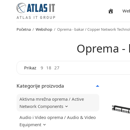
We
Naslovnica
Početna
/
Webshop
/
Oprema - bakar / Copper Network Techno
Oprema - 
Prikaz
9
18
27
Kategorije proizvoda
Aktivna mrežna oprema / Active
Network Components
Audio i Video oprema / Audio & Video
Equipment