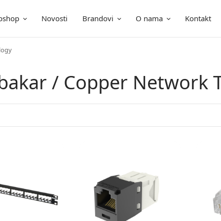
bshop
Novosti
Brandovi
O nama
Kontakt
logy
bakar / Copper Network 