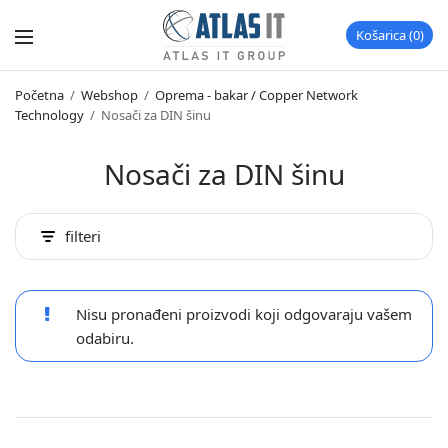
Košarica
0
Početna
/
Webshop
/
Oprema - bakar / Copper Network
Technology
/
Nosači za DIN šinu
Nosači za DIN šinu
filteri
Nisu pronađeni proizvodi koji odgovaraju vašem
odabiru.