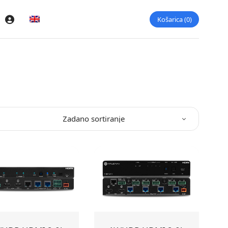
Košarica
0
Prijava