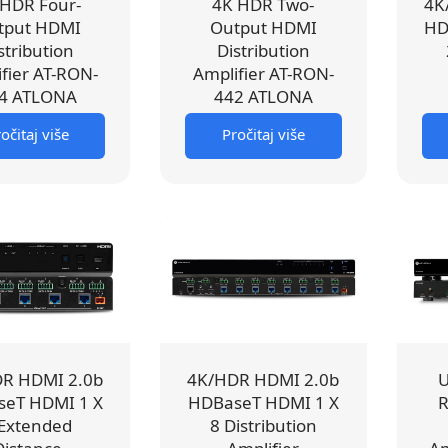
 HDR Four-
4K HDR Two-
4K
tput HDMI
Output HDMI
HD
stribution
Distribution
fier AT-RON-
Amplifier AT-RON-
4 ATLONA
442 ATLONA
očitaj više
Pročitaj više
R HDMI 2.0b
4K/HDR HDMI 2.0b
U
eT HDMI 1 X
HDBaseT HDMI 1 X
R
 Extended
8 Distribution