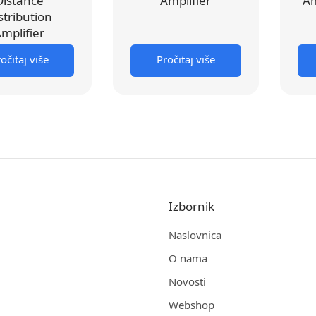
Distance
Amplifier
Am
stribution
mplifier
očitaj više
Pročitaj više
Izbornik
Naslovnica
O nama
Novosti
Webshop