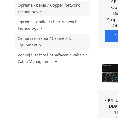
4K
Oprema - bakar / Copper Network
Ou
Technology
Di
Ampli
Oprema - optika / Fiber Network
44
Technology
Pr
Ormari i oprema / Cabinets &
Equipment
Vođenje, zaštita i označavanje kabela /
Cable Management
4K/HD
HDBas
4