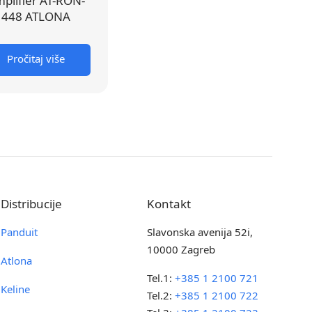
plifier AT-RON-
448 ATLONA
Pročitaj više
Distribucije
Kontakt
Panduit
Slavonska avenija 52i,
10000 Zagreb
Atlona
Tel.1:
+385 1 2100 721
Keline
Tel.2:
+385 1 2100 722