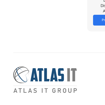
Di
A
Pr