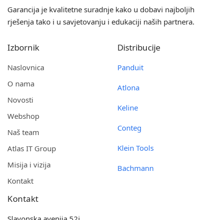
Garancija je kvalitetne suradnje kako u dobavi najboljih
rješenja tako i u savjetovanju i edukaciji naših partnera.
Izbornik
Distribucije
Naslovnica
Panduit
O nama
Atlona
Novosti
Keline
Webshop
Conteg
Naš team
Klein Tools
Atlas IT Group
Misija i vizija
Bachmann
Kontakt
Kontakt
Slavonska avenija 52i,