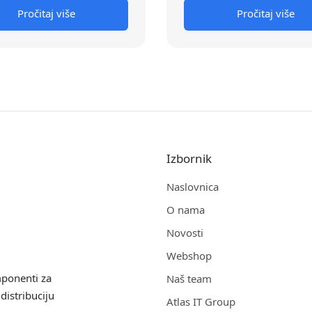
Pročitaj više
Pročitaj više
Izbornik
Naslovnica
O nama
Novosti
Webshop
mponenti za
Naš team
distribuciju
Atlas IT Group