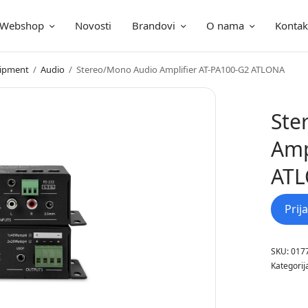
Webshop
Novosti
Brandovi
O nama
Kontak
ica
uipment
/
Audio
/
Stereo/Mono Audio Amplifier AT-PA100-G2 ATLONA
Ste
Amp
AT
Prij
SKU:
017
Kategorij