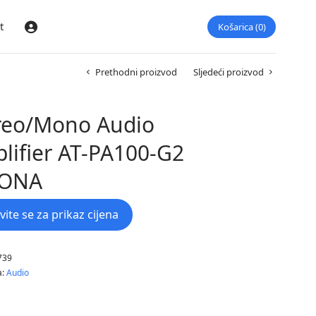
t
Košarica
0
Prijava
Prethodni proizvod
Sljedeći proizvod
reo/Mono Audio
lifier AT-PA100-G2
LONA
avite se za prikaz cijena
739
a:
Audio