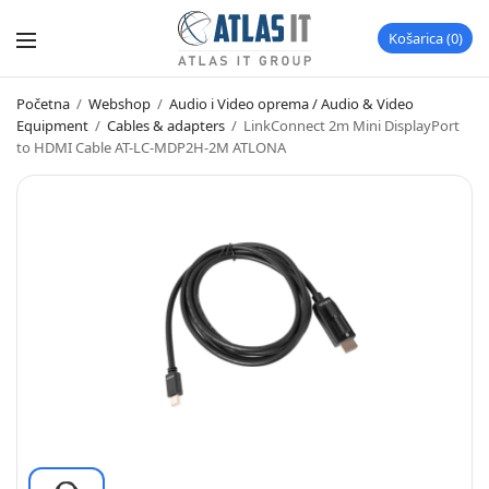
Košarica
0
Početna
/
Webshop
/
Audio i Video oprema / Audio & Video
Equipment
/
Cables & adapters
/
LinkConnect 2m Mini DisplayPort
to HDMI Cable AT-LC-MDP2H-2M ATLONA