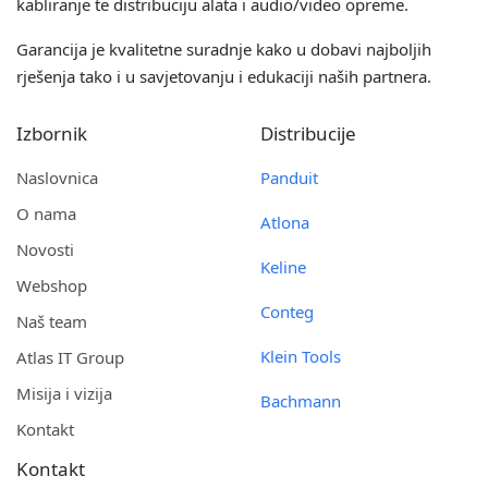
kabliranje te distribuciju alata i audio/video opreme.
Garancija je kvalitetne suradnje kako u dobavi najboljih
rješenja tako i u savjetovanju i edukaciji naših partnera.
Izbornik
Distribucije
Naslovnica
Panduit
O nama
Atlona
Novosti
Keline
Webshop
Conteg
Naš team
Klein Tools
Atlas IT Group
Misija i vizija
Bachmann
Kontakt
Kontakt