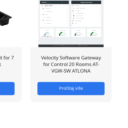
t for 7
Velocity Software Gateway
k
for Control 20 Rooms AT-
VGW-SW ATLONA
Pročitaj više