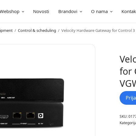
Webshop
Novosti
Brandovi
O nama
Kontak
ica
uipment
/
Control & scheduling
/
Velocity Hardware Gateway for Control
Vel
for
VG
Prij
SKU:
017
Kategorij