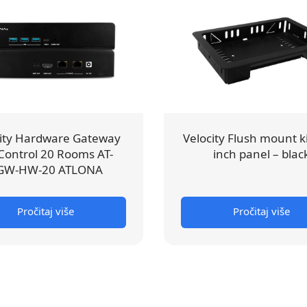
city Hardware Gateway
Velocity Flush mount ki
 Control 20 Rooms AT-
inch panel – blac
GW-HW-20 ATLONA
Pročitaj više
Pročitaj više