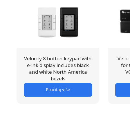
Velocity 8 button keypad with
Velo
e-ink display includes black
for
and white North America
V
bezels
Pročitaj više