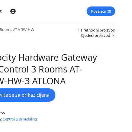
t
Košarica
0
Prijava
 3 Rooms AT-VGW-HW-
Prethodni proizvod
Sljedeći proizvod
ocity Hardware Gateway
 Control 3 Rooms AT-
W-HW-3 ATLONA
avite se za prikaz cijena
755
a:
Control & scheduling