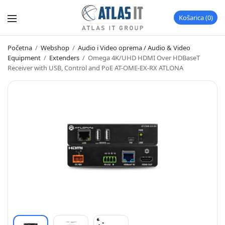
Košarica
0
Početna
/
Webshop
/
Audio i Video oprema / Audio & Video
Equipment
/
Extenders
/
Omega 4K/UHD HDMI Over HDBaseT
Receiver with USB, Control and PoE AT-OME-EX-RX ATLONA