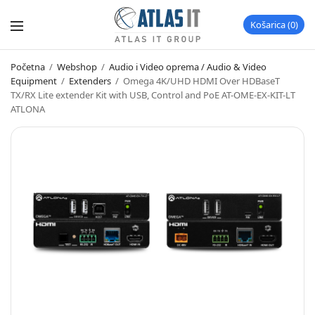
Košarica
0
Početna
/
Webshop
/
Audio i Video oprema / Audio & Video
Equipment
/
Extenders
/
Omega 4K/UHD HDMI Over HDBaseT
TX/RX Lite extender Kit with USB, Control and PoE AT-OME-EX-KIT-LT
ATLONA