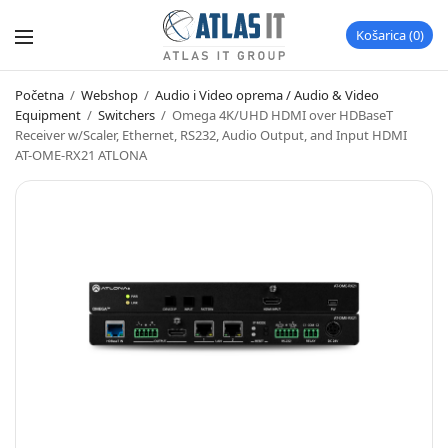
Košarica
0
Početna
/
Webshop
/
Audio i Video oprema / Audio & Video
Equipment
/
Switchers
/
Omega 4K/UHD HDMI over HDBaseT
Receiver w/Scaler, Ethernet, RS232, Audio Output, and Input HDMI
AT-OME-RX21 ATLONA