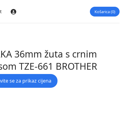
t
Košarica
0
Prijava
KA 36mm žuta s crnim
isom TZE-661 BROTHER
avite se za prikaz cijena