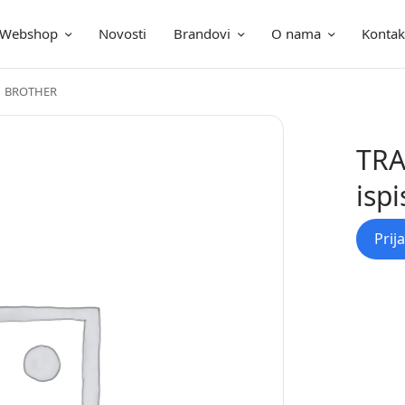
Webshop
Novosti
Brandovi
O nama
Kontak
ica
61 BROTHER
TRA
isp
Prij