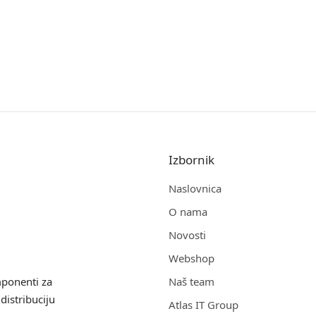
Izbornik
Naslovnica
O nama
Novosti
Webshop
mponenti za
Naš team
distribuciju
Atlas IT Group