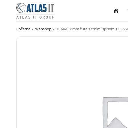
Naslovn
Početna
/
Webshop
/
TRAKA 36mm žuta s crnim ispisom TZE-6