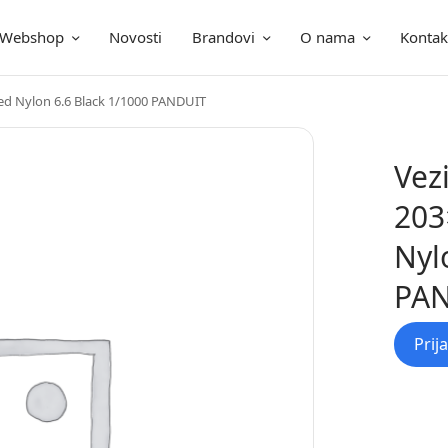
Webshop
Novosti
Brandovi
O nama
Kontak
ica
ed Nylon 6.6 Black 1/1000 PANDUIT
Vez
203
Nyl
PA
Prij