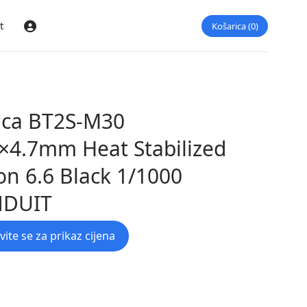
t
Košarica
0
Prijava
ica BT2S-M30
×4.7mm Heat Stabilized
on 6.6 Black 1/1000
NDUIT
avite se za prikaz cijena