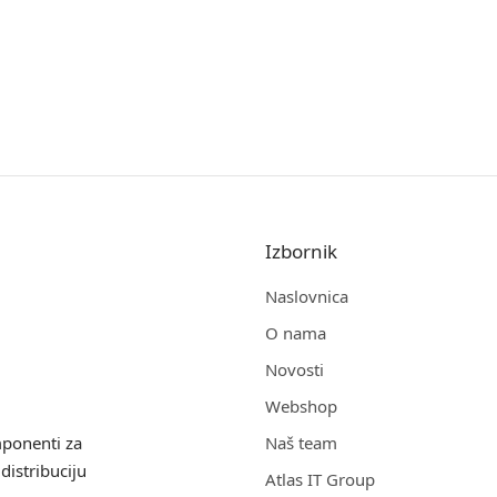
Izbornik
Naslovnica
O nama
Novosti
Webshop
mponenti za
Naš team
distribuciju
Atlas IT Group