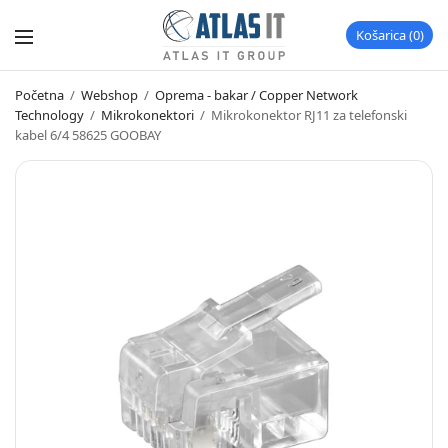
Košarica
0
Početna
/
Webshop
/
Oprema - bakar / Copper Network
Technology
/
Mikrokonektori
/
Mikrokonektor RJ11 za telefonski
kabel 6/4 58625 GOOBAY