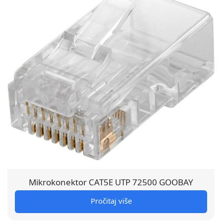
Mikrokonektor CAT5E UTP 72500 GOOBAY
Pročitaj više