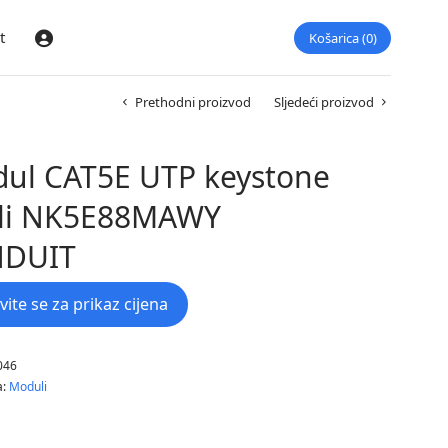
t
Košarica
0
Prijava
Prethodni proizvod
Sljedeći proizvod
ul CAT5E UTP keystone
eli NK5E88MAWY
NDUIT
avite se za prikaz cijena
046
a:
Moduli