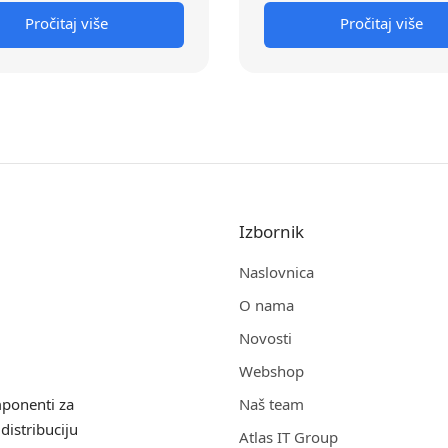
Pročitaj više
Pročitaj više
Izbornik
Naslovnica
O nama
Novosti
Webshop
mponenti za
Naš team
distribuciju
Atlas IT Group