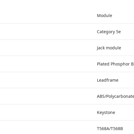
Module
Category 5e
Jack module
Plated Phosphor 
Leadframe
ABS/Polycarbonat
Keystone
T568A/T568B