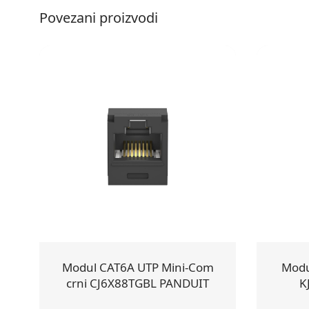
Povezani proizvodi
Modul CAT6A UTP Mini-Com
Modu
crni CJ6X88TGBL PANDUIT
K