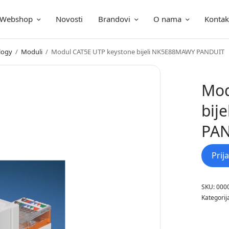
Webshop
Novosti
Brandovi
O nama
Kontak
ica
logy
/
Moduli
/
Modul CAT5E UTP keystone bijeli NK5E88MAWY PANDUIT
Mod
bij
PA
Prij
SKU:
000
Kategorij