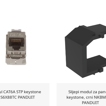
l CAT6A STP keystone
Slijepi modul za pan
JS6X88TC PANDUIT
keystone, crni NKBM
PANDUIT