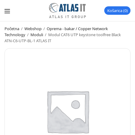
Košarica
0
Početna
/
Webshop
/
Oprema - bakar / Copper Network
Technology
/
Moduli
/
Modul CAT6 UTP keystone toolfree Black
ATN-C6-UTP-BL-1 ATLAS IT