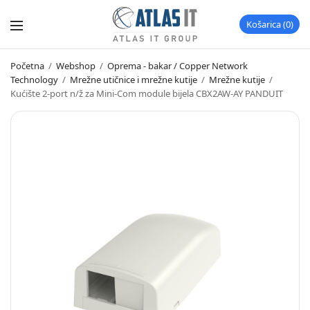
Košarica
0
Početna
/
Webshop
/
Oprema - bakar / Copper Network
Technology
/
Mrežne utičnice i mrežne kutije
/
Mrežne kutije
/
Kućište 2-port n/ž za Mini-Com module bijela CBX2AW-AY PANDUIT