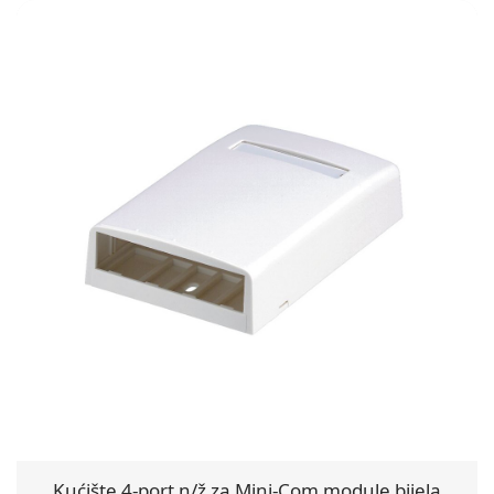
Kućište 4-port n/ž za Mini-Com module bijela