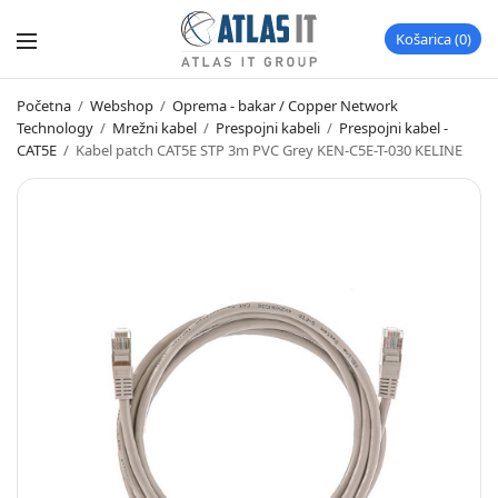
Košarica
0
Početna
/
Webshop
/
Oprema - bakar / Copper Network
Technology
/
Mrežni kabel
/
Prespojni kabeli
/
Prespojni kabel -
CAT5E
/
Kabel patch CAT5E STP 3m PVC Grey KEN-C5E-T-030 KELINE