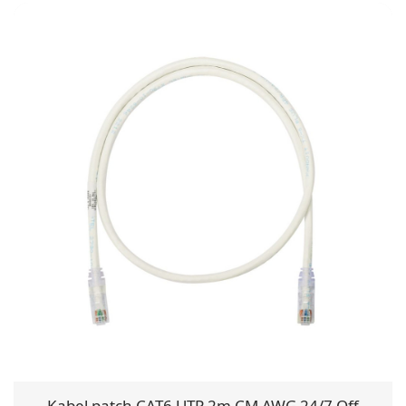
Kabel patch CAT6 UTP 2m CM AWG 24/7 Off