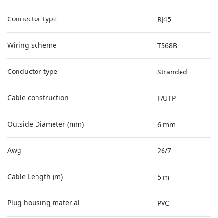
Connector type
RJ45
Wiring scheme
T568B
Conductor type
Stranded
Cable construction
F/UTP
Outside Diameter (mm)
6 mm
Awg
26/7
Cable Length (m)
5 m
Plug housing material
PVC