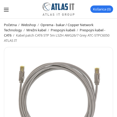
Košarica
0
Početna
/
Webshop
/
Oprema - bakar / Copper Network
Technology
/
Mrežni kabel
/
Prespojni kabeli
/
Prespojni kabel -
CAT6
/
Kabel patch CAT6 STP 5m LSZH AWG26/7 Grey ATC-STPC6050
ATLAS IT