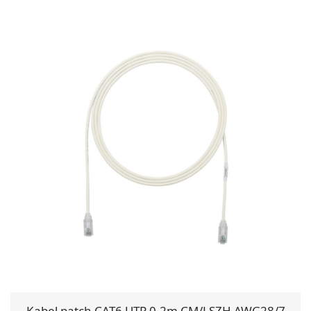
Kabel patch CAT6 UTP 0,2m CM/LSZH AWG28/7