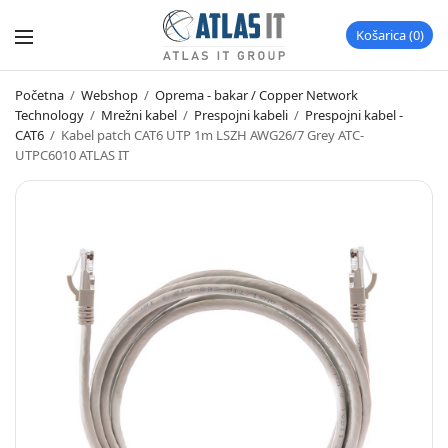
Košarica
0
Početna
/
Webshop
/
Oprema - bakar / Copper Network
Technology
/
Mrežni kabel
/
Prespojni kabeli
/
Prespojni kabel -
CAT6
/
Kabel patch CAT6 UTP 1m LSZH AWG26/7 Grey ATC-
UTPC6010 ATLAS IT