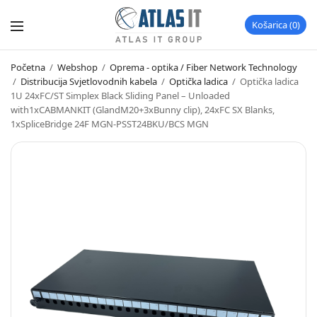
Košarica
0
Početna
/
Webshop
/
Oprema - optika / Fiber Network Technology
/
Distribucija Svjetlovodnih kabela
/
Optička ladica
/
Optička ladica
1U 24xFC/ST Simplex Black Sliding Panel – Unloaded
with1xCABMANKIT (GlandM20+3xBunny clip), 24xFC SX Blanks,
1xSpliceBridge 24F MGN-PSST24BKU/BCS MGN