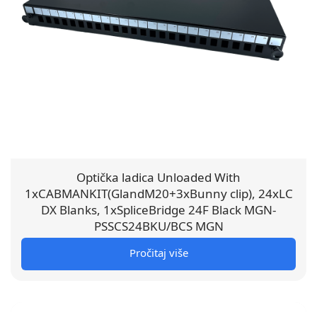
Optička ladica Unloaded With
1xCABMANKIT(GlandM20+3xBunny clip), 24xLC
DX Blanks, 1xSpliceBridge 24F Black MGN-
PSSCS24BKU/BCS MGN
Pročitaj više