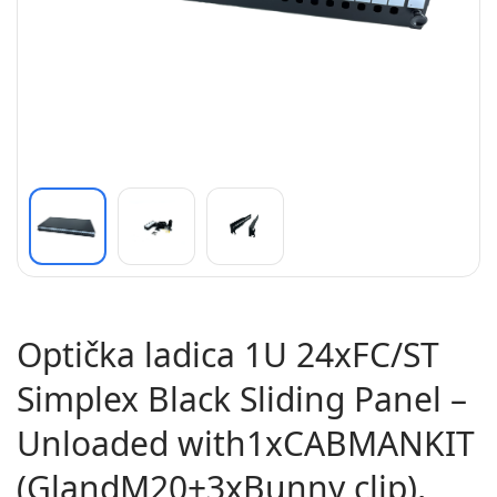
Optička ladica 1U 24xFC/ST
Simplex Black Sliding Panel –
Unloaded with1xCABMANKIT
(GlandM20+3xBunny clip),