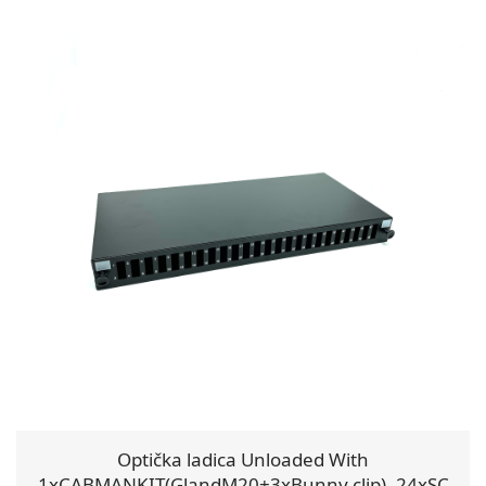
Optička ladica Unloaded With
1xCABMANKIT(GlandM20+3xBunny clip), 24xSC