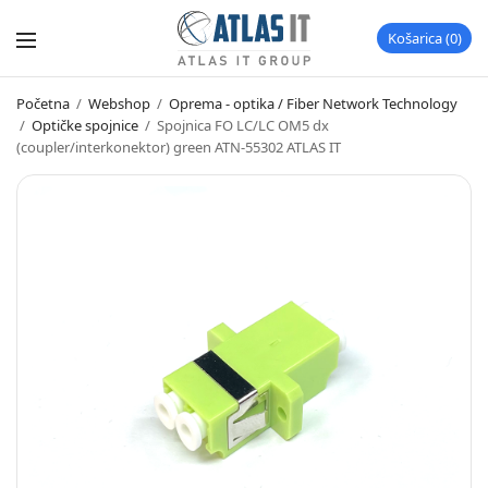
Košarica
0
Početna
/
Webshop
/
Oprema - optika / Fiber Network Technology
/
Optičke spojnice
/
Spojnica FO LC/LC OM5 dx
(coupler/interkonektor) green ATN-55302 ATLAS IT