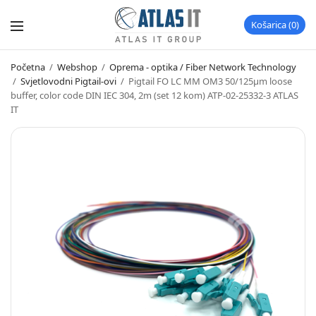
Košarica
0
Početna
/
Webshop
/
Oprema - optika / Fiber Network Technology
/
Svjetlovodni Pigtail-ovi
/
Pigtail FO LC MM OM3 50/125µm loose
buffer, color code DIN IEC 304, 2m (set 12 kom) ATP-02-25332-3 ATLAS
IT