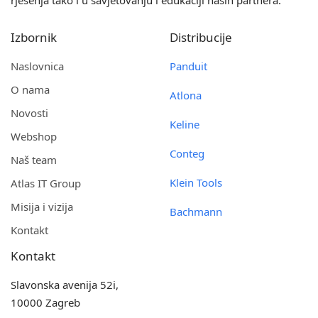
rješenja tako i u savjetovanju i edukaciji naših partnera.
Izbornik
Distribucije
Naslovnica
Panduit
O nama
Atlona
Novosti
Keline
Webshop
Conteg
Naš team
Klein Tools
Atlas IT Group
Misija i vizija
Bachmann
Kontakt
Kontakt
Slavonska avenija 52i,
10000 Zagreb