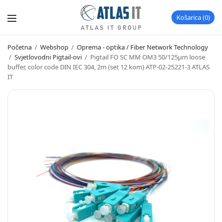
Košarica
0
Početna
/
Webshop
/
Oprema - optika / Fiber Network Technology
/
Svjetlovodni Pigtail-ovi
/
Pigtail FO SC MM OM3 50/125µm loose
buffer, color code DIN IEC 304, 2m (set 12 kom) ATP-02-25221-3 ATLAS
IT