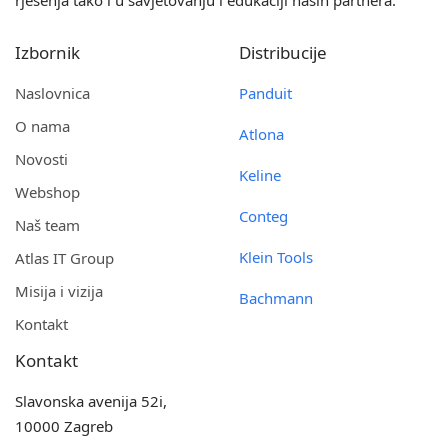
rješenja tako i u savjetovanju i edukaciji naših partnera.
Izbornik
Distribucije
Naslovnica
Panduit
O nama
Atlona
Novosti
Keline
Webshop
Conteg
Naš team
Klein Tools
Atlas IT Group
Misija i vizija
Bachmann
Kontakt
Kontakt
Slavonska avenija 52i,
10000 Zagreb