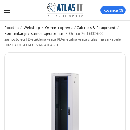
Košarica
0
Početna
/
Webshop
/
Ormari i oprema / Cabinets & Equipment
/
Komunikacijski samostojeći ormari
/
Ormar 26U 600×600
samostojeći FD-staklena vrata RD-metalna vrata s ulazima za kabele
Black ATN 26U-60/60-B ATLAS IT