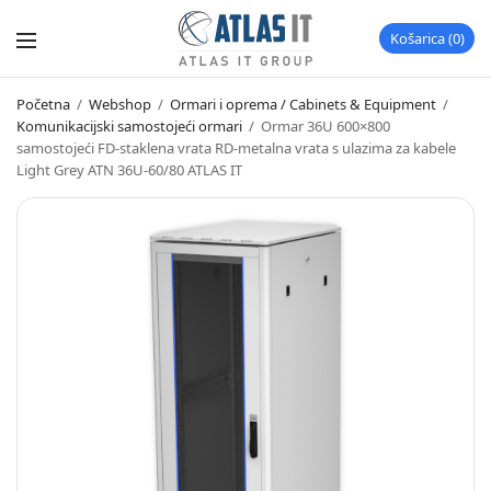
Košarica
0
Početna
/
Webshop
/
Ormari i oprema / Cabinets & Equipment
/
Komunikacijski samostojeći ormari
/
Ormar 36U 600×800
samostojeći FD-staklena vrata RD-metalna vrata s ulazima za kabele
Light Grey ATN 36U-60/80 ATLAS IT