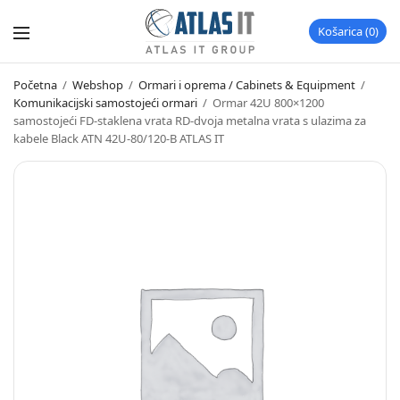
Košarica
0
Početna
/
Webshop
/
Ormari i oprema / Cabinets & Equipment
/
Komunikacijski samostojeći ormari
/
Ormar 42U 800×1200
samostojeći FD-staklena vrata RD-dvoja metalna vrata s ulazima za
kabele Black ATN 42U-80/120-B ATLAS IT