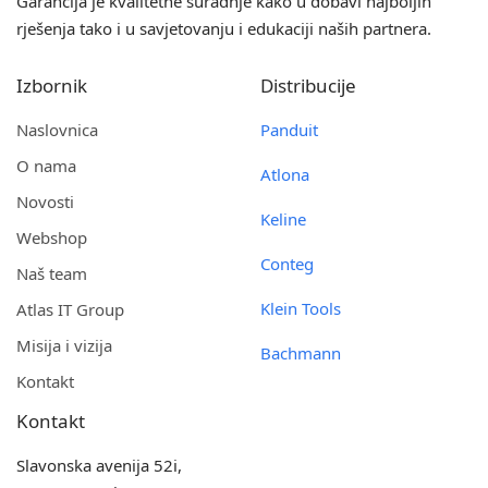
Garancija je kvalitetne suradnje kako u dobavi najboljih
rješenja tako i u savjetovanju i edukaciji naših partnera.
Izbornik
Distribucije
Naslovnica
Panduit
O nama
Atlona
Novosti
Keline
Webshop
Conteg
Naš team
Klein Tools
Atlas IT Group
Misija i vizija
Bachmann
Kontakt
Kontakt
Slavonska avenija 52i,