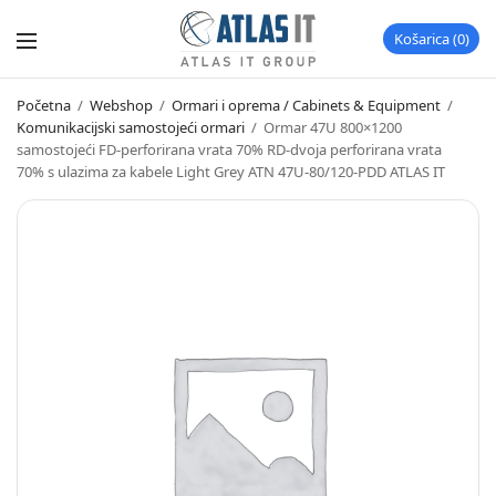
Košarica
0
Početna
/
Webshop
/
Ormari i oprema / Cabinets & Equipment
/
Komunikacijski samostojeći ormari
/
Ormar 47U 800×1200
samostojeći FD-perforirana vrata 70% RD-dvoja perforirana vrata
70% s ulazima za kabele Light Grey ATN 47U-80/120-PDD ATLAS IT