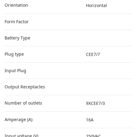
Orientation
Horizontal
Form Factor
Battery Type
Plug type
CEE7/7
Input Plug
Output Receptacles
Number of outlets
9XCEE7/3
Amperage (A)
16A
Input voltage (V)
250VAC