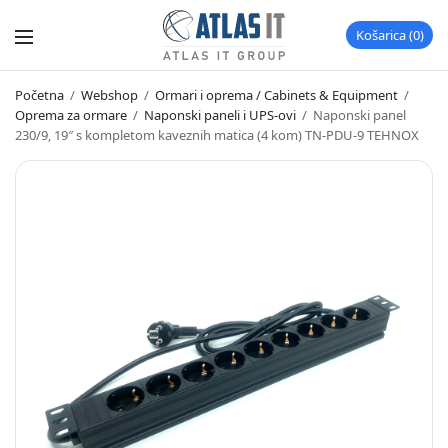
Košarica
0
Početna
/
Webshop
/
Ormari i oprema / Cabinets & Equipment
/
Oprema za ormare
/
Naponski paneli i UPS-ovi
/
Naponski panel
230/9, 19″ s kompletom kaveznih matica (4 kom) TN-PDU-9 TEHNOX