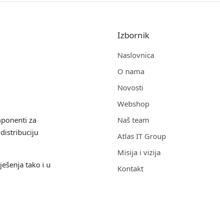
Izbornik
Naslovnica
O nama
Novosti
Webshop
mponenti za
Naš team
distribuciju
Atlas IT Group
Misija i vizija
ješenja tako i u
Kontakt