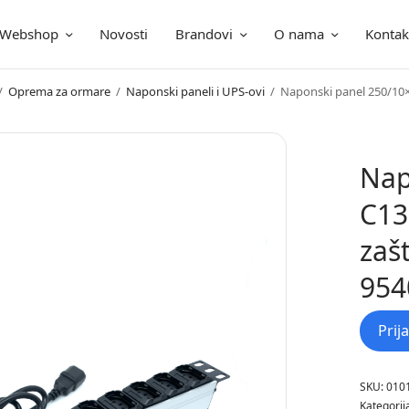
Webshop
Novosti
Brandovi
O nama
Kontak
ica
/
Oprema za ormare
/
Naponski paneli i UPS-ovi
/
Naponski panel 250/10
Nap
C13
zaš
954
Prij
SKU:
010
Kategorij