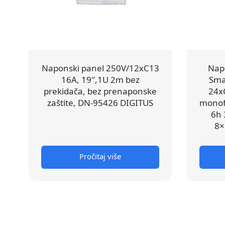
Naponski panel 250V/12xC13
Napo
16A, 19″,1U 2m bez
Sma
prekidača, bez prenaponske
24x
zaštite, DN-95426 DIGITUS
monof
6h 
8×
Pročitaj više