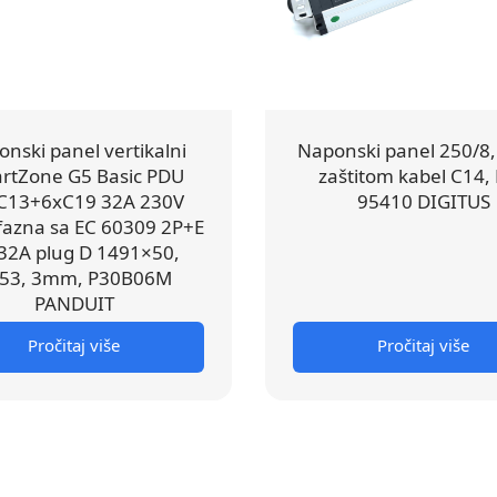
nski panel vertikalni
Naponski panel 250/8,
rtZone G5 Basic PDU
zaštitom kabel C14,
C13+6xC19 32A 230V
95410 DIGITUS
azna sa EC 60309 2P+E
32A plug D 1491×50,
53, 3mm, P30B06M
PANDUIT
Pročitaj više
Pročitaj više