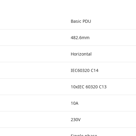
Basic PDU
482.6mm
Horizontal
IEC60320 C14
10xIEC 60320 C13
10A
230V
Single phase