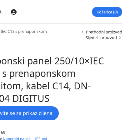
t
Košarica
0
Prijava
×IEC C13 s prenaponskom
Prethodni proizvod
Sljedeći proizvod
onski panel 250/10×IEC
 s prenaponskom
titom, kabel C14, DN-
04 DIGITUS
avite se za prikaz cijena
169
a:
Naponski paneli i UPS-ovi