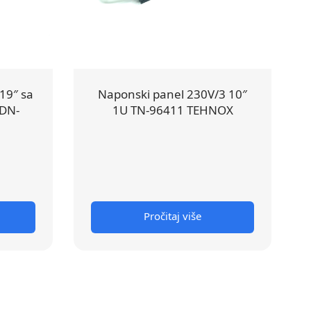
19″ sa
Naponski panel 230V/3 10″
 DN-
1U TN-96411 TEHNOX
Pročitaj više