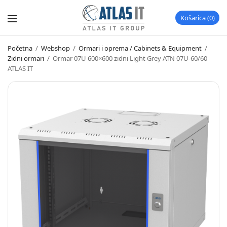
Košarica
0
Početna
/
Webshop
/
Ormari i oprema / Cabinets & Equipment
/
Zidni ormari
/
Ormar 07U 600×600 zidni Light Grey ATN 07U-60/60
ATLAS IT