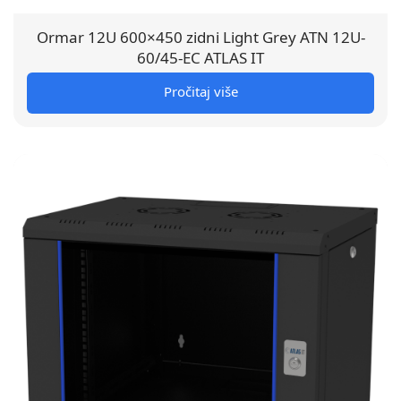
Ormar 12U 600×450 zidni Light Grey ATN 12U-
60/45-EC ATLAS IT
Pročitaj više