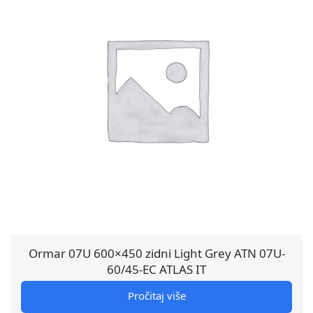
Ormar 07U 600×450 zidni Light Grey ATN 07U-
60/45-EC ATLAS IT
Pročitaj više