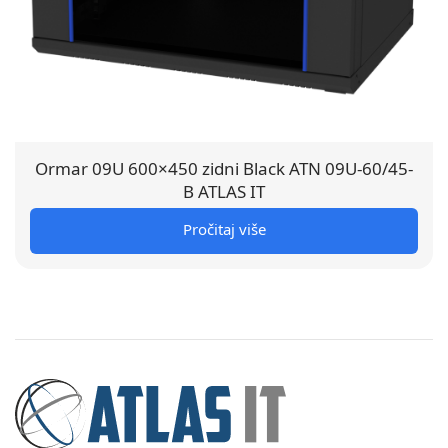
Ormar 09U 600×450 zidni Black ATN 09U-60/45-
B ATLAS IT
Pročitaj više