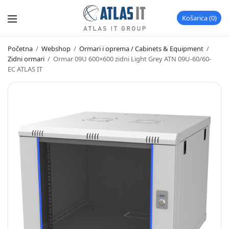
Košarica
0
Početna
/
Webshop
/
Ormari i oprema / Cabinets & Equipment
/
Zidni ormari
/
Ormar 09U 600×600 zidni Light Grey ATN 09U-60/60-
EC ATLAS IT