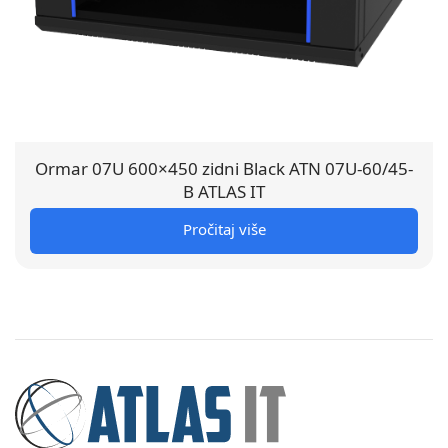
Ormar 07U 600×450 zidni Black ATN 07U-60/45-
B ATLAS IT
Pročitaj više