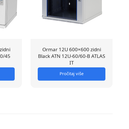
zidni
Ormar 12U 600×600 zidni
60/45
Black ATN 12U-60/60-B ATLAS
IT
Pročitaj više