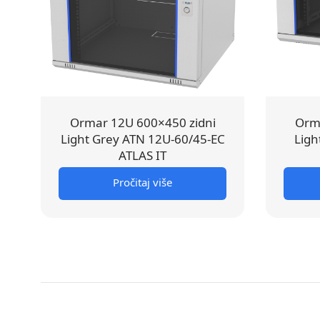
Ormar 12U 600×450 zidni
Orma
Light Grey ATN 12U-60/45-EC
Ligh
ATLAS IT
Pročitaj više