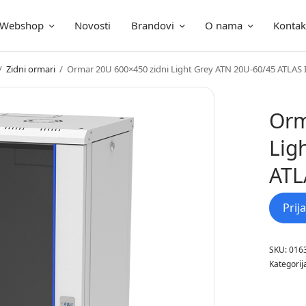
Webshop
Novosti
Brandovi
O nama
Kontak
ica
/
Zidni ormari
/
Ormar 20U 600×450 zidni Light Grey ATN 20U-60/45 ATLAS 
Orm
Lig
ATL
Prij
SKU:
016
Kategorij