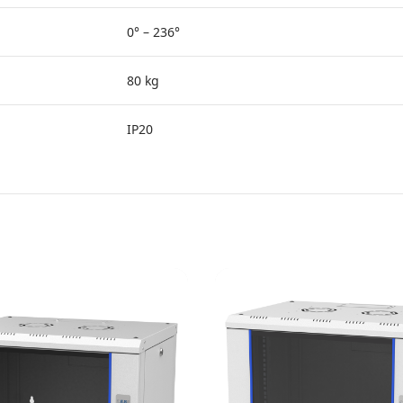
0° – 236°
80 kg
IP20