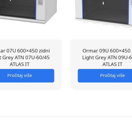
r 07U 600×450 zidni
Ormar 09U 600×450 
t Grey ATN 07U-60/45
Light Grey ATN 09U-
ATLAS IT
ATLAS IT
Pročitaj više
Pročitaj više