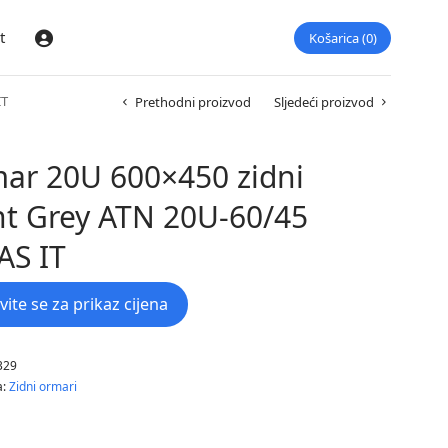
t
Košarica
0
Prijava
IT
Prethodni proizvod
Sljedeći proizvod
ar 20U 600×450 zidni
ht Grey ATN 20U-60/45
AS IT
avite se za prikaz cijena
329
a:
Zidni ormari