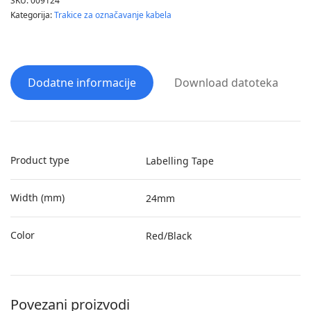
SKU:
009124
Kategorija:
Trakice za označavanje kabela
Dodatne informacije
Download datoteka
Product type
Labelling Tape
Width (mm)
24mm
Color
Red/Black
Povezani proizvodi