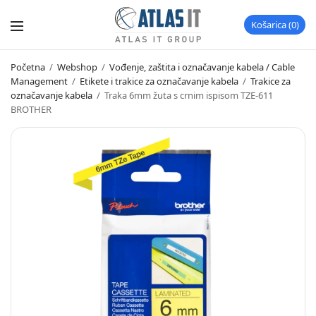
Košarica
0
Početna
/
Webshop
/
Vođenje, zaštita i označavanje kabela / Cable
Management
/
Etikete i trakice za označavanje kabela
/
Trakice za
označavanje kabela
/
Traka 6mm žuta s crnim ispisom TZE-611
BROTHER