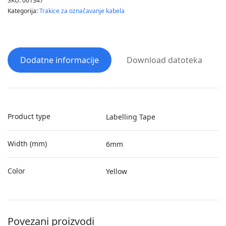
SKU:
001347
Kategorija:
Trakice za označavanje kabela
Dodatne informacije
Download datoteka
Product type
Labelling Tape
Width (mm)
6mm
Color
Yellow
Povezani proizvodi