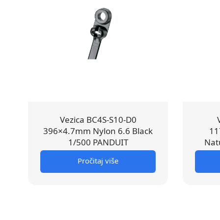
Vezica BC4S-S10-D0
396×4.7mm Nylon 6.6 Black
11
1/500 PANDUIT
Nat
Pročitaj više