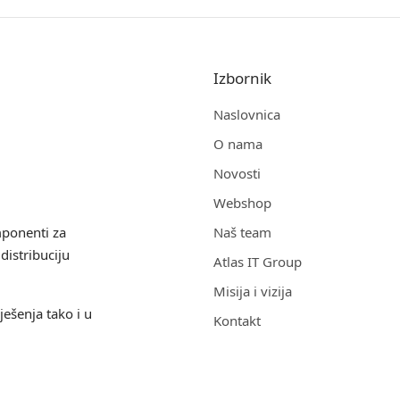
Izbornik
Naslovnica
O nama
Novosti
Webshop
mponenti za
Naš team
distribuciju
Atlas IT Group
Misija i vizija
ješenja tako i u
Kontakt