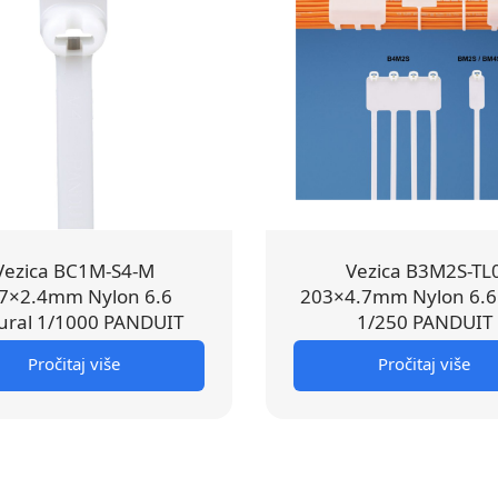
Vezica BC1M-S4-M
Vezica B3M2S-TL
7×2.4mm Nylon 6.6
203×4.7mm Nylon 6.6
ural 1/1000 PANDUIT
1/250 PANDUIT
Pročitaj više
Pročitaj više