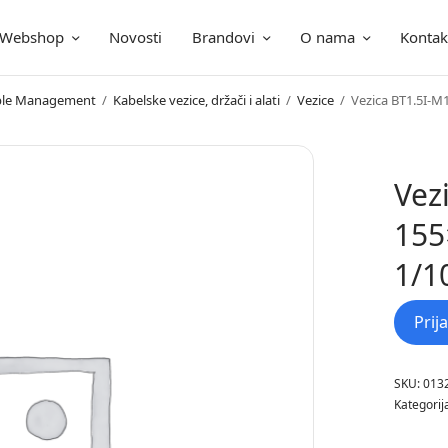
Webshop
Novosti
Brandovi
O nama
Kontak
ica
Cable Management
/
Kabelske vezice, držači i alati
/
Vezice
/
Vezica BT1.5I-M
Vez
155
1/1
Prij
SKU:
013
Kategorij