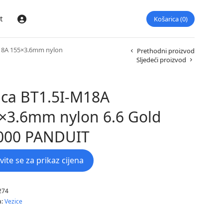
t
Košarica
0
Prijava
18A 155×3.6mm nylon
Prethodni proizvod
Sljedeći proizvod
ica BT1.5I-M18A
×3.6mm nylon 6.6 Gold
000 PANDUIT
avite se za prikaz cijena
274
a:
Vezice