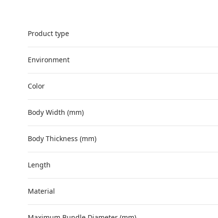
Product type
Environment
Color
Body Width (mm)
Body Thickness (mm)
Length
Material
Maximum Bundle Diameter (mm)