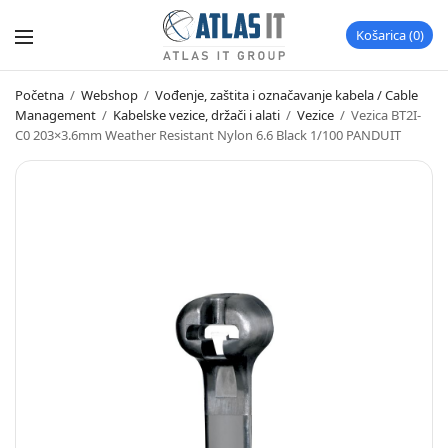
Košarica
0
Početna
/
Webshop
/
Vođenje, zaštita i označavanje kabela / Cable
Management
/
Kabelske vezice, držači i alati
/
Vezice
/
Vezica BT2I-
C0 203×3.6mm Weather Resistant Nylon 6.6 Black 1/100 PANDUIT