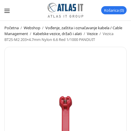
Košarica
0
Početna
/
Webshop
/
Vođenje, zaštita i označavanje kabela / Cable
Management
/
Kabelske vezice, držači i alati
/
Vezice
/
Vezica
BT2S-M2 203×4.7mm Nylon 6.6 Red 1/1000 PANDUIT