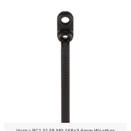
Vezica BC1.5I-S8-M0 168×3.6mm Weather