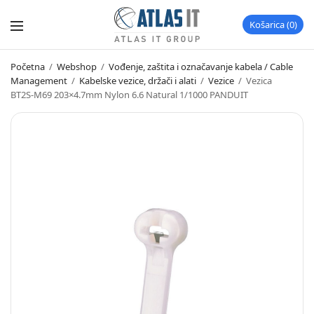
Košarica
0
Početna
/
Webshop
/
Vođenje, zaštita i označavanje kabela / Cable
Management
/
Kabelske vezice, držači i alati
/
Vezice
/
Vezica
BT2S-M69 203×4.7mm Nylon 6.6 Natural 1/1000 PANDUIT