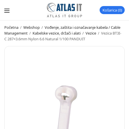
Košarica
0
Početna
/
Webshop
/
Vođenje, zaštita i označavanje kabela / Cable
Management
/
Kabelske vezice, držači i alati
/
Vezice
/
Vezica BT3I-
C 287×3.6mm Nylon 6.6 Natural 1/100 PANDUIT