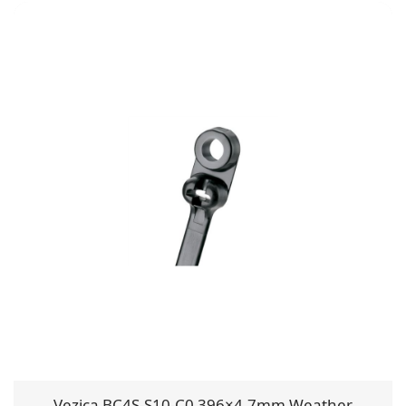
Vezica BC4S-S10-C0 396×4.7mm Weather