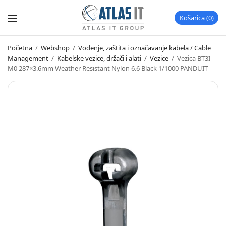
Košarica
0
Početna
/
Webshop
/
Vođenje, zaštita i označavanje kabela / Cable
Management
/
Kabelske vezice, držači i alati
/
Vezice
/
Vezica BT3I-
M0 287×3.6mm Weather Resistant Nylon 6.6 Black 1/1000 PANDUIT