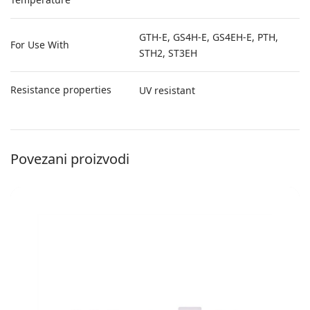
GTH-E, GS4H-E, GS4EH-E, PTH,
For Use With
STH2, ST3EH
Resistance properties
UV resistant
Povezani proizvodi