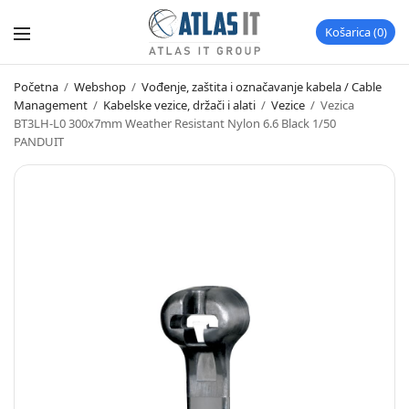
Košarica
0
Početna
/
Webshop
/
Vođenje, zaštita i označavanje kabela / Cable
Management
/
Kabelske vezice, držači i alati
/
Vezice
/
Vezica
BT3LH-L0 300x7mm Weather Resistant Nylon 6.6 Black 1/50
PANDUIT