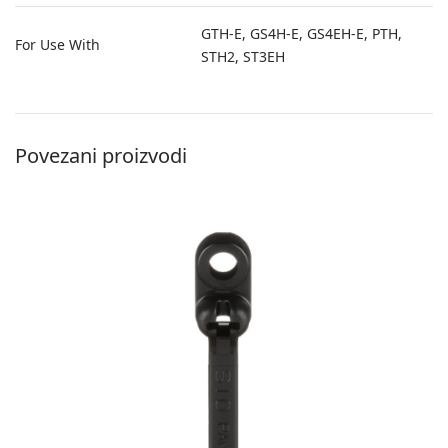
GTH-E, GS4H-E, GS4EH-E, PTH,
For Use With
STH2, ST3EH
Povezani proizvodi