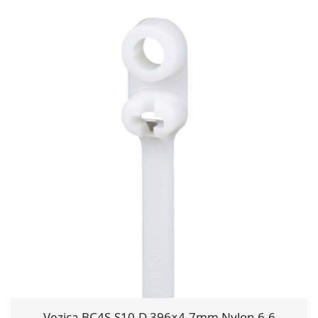
Vezica BC4S-S10-D 396×4.7mm Nylon 6.6