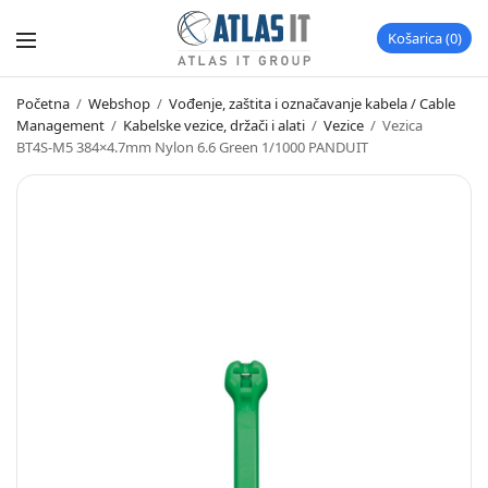
Košarica
0
Početna
/
Webshop
/
Vođenje, zaštita i označavanje kabela / Cable
Management
/
Kabelske vezice, držači i alati
/
Vezice
/
Vezica
BT4S-M5 384×4.7mm Nylon 6.6 Green 1/1000 PANDUIT