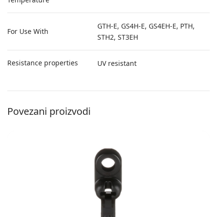
GTH-E, GS4H-E, GS4EH-E, PTH,
For Use With
STH2, ST3EH
Resistance properties
UV resistant
Povezani proizvodi