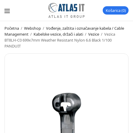
Košarica
0
Početna
/
Webshop
/
Vođenje, zaštita i označavanje kabela / Cable
Management
/
Kabelske vezice, držači i alati
/
Vezice
/
Vezica
BT8LH-C0 699x7mm Weather Resistant Nylon 6.6 Black 1/100
PANDUIT