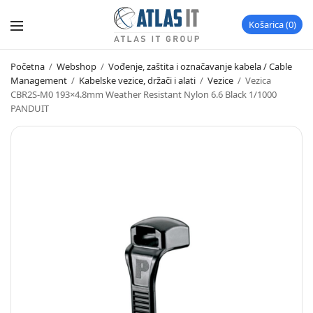
Košarica
0
Početna
/
Webshop
/
Vođenje, zaštita i označavanje kabela / Cable
Management
/
Kabelske vezice, držači i alati
/
Vezice
/
Vezica
CBR2S-M0 193×4.8mm Weather Resistant Nylon 6.6 Black 1/1000
PANDUIT