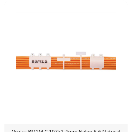
Vezica BM1M-C 107×2.4mm Nylon 6.6 Natural