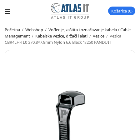
Košarica
0
Početna
/
Webshop
/
Vođenje, zaštita i označavanje kabela / Cable
Management
/
Kabelske vezice, držači i alati
/
Vezice
/
Vezica
CBR4LH-TL0 370.8×7.8mm Nylon 6.6 Black 1/250 PANDUIT