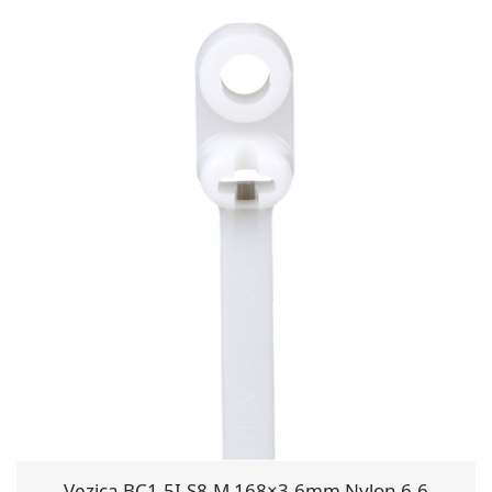
Vezica BC1.5I-S8-M 168×3.6mm Nylon 6.6