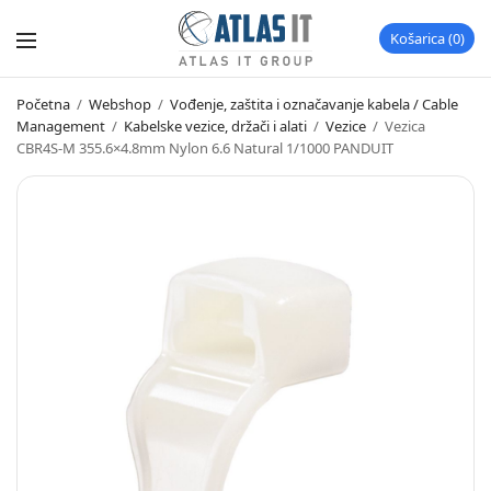
Košarica
0
Početna
/
Webshop
/
Vođenje, zaštita i označavanje kabela / Cable
Management
/
Kabelske vezice, držači i alati
/
Vezice
/
Vezica
CBR4S-M 355.6×4.8mm Nylon 6.6 Natural 1/1000 PANDUIT